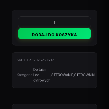
ilość
Sterownik
DODAJ DO KOSZYKA
LED
RGB
WiFi
TUYA
SKU:
FTR-17328253637
Cyfrowo-
muzyczny
Do taśm
pilot
Kategorie:
Led
,
STEROWANIE
,
STEROWNIKI
RF
cyfrowych