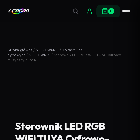
0
Strona główna
/
STEROWANIE
/
Do taśm Led
cyfrowych
/
STEROWNIKI
/ Sterownik LED RGB WiFi TUYA Cyfrowo-
muzyczny pilot RF
Sterownik LED RGB
WiFi TUYA Cyfrowo-