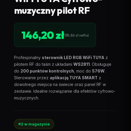
muzyczny pilot RF
146,20
zł
(
118,86
zł
netto)
Profesjonalny
sterownik LED RGB WiFi TUYA
z
pilotem RF do taśm z układami
WS2811
. Obsługuje
do
200 punktów kontrolnych
, moc do
576W
.
Sterowanie przez
aplikację TUYA SMART
z
dowolnego miejsca na świecie oraz panel RF w
zestawie. Idealne rozwiązanie dla efektów cyfrowo-
muzycznych.
2 w magazynie