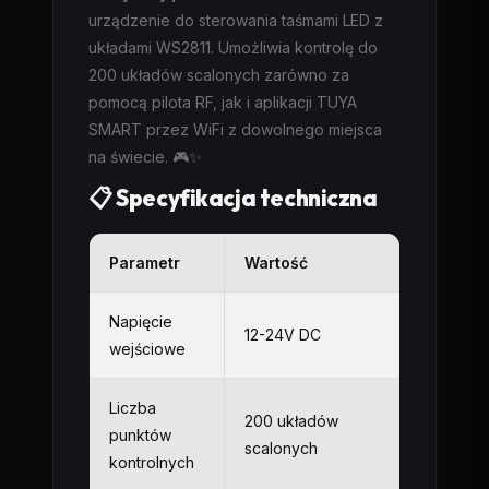
urządzenie do sterowania taśmami LED z
układami WS2811. Umożliwia kontrolę do
200 układów scalonych zarówno za
pomocą pilota RF, jak i aplikacji TUYA
SMART przez WiFi z dowolnego miejsca
na świecie. 🎮✨
📋 Specyfikacja techniczna
Parametr
Wartość
Napięcie
12-24V DC
wejściowe
Liczba
200 układów
punktów
scalonych
kontrolnych