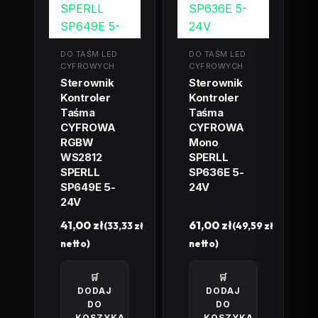
DO TAŚM LED
DO TAŚM LED
CYFROWYCH
CYFROWYCH
Sterownik
Sterownik
Kontroler
Kontroler
Taśma
Taśma
CYFROWA
CYFROWA
RGBW
Mono
WS2812
SPERLL
SPERLL
SP636E 5-
SP649E 5-
24V
24V
41,00
zł
61,00
zł
(
33,33
zł
(
49,59
zł
netto)
netto)
🛒
🛒
DODAJ
DODAJ
DO
DO
KOSZYKA
KOSZYKA