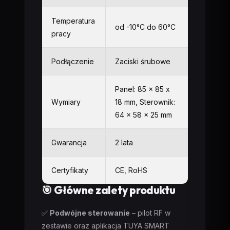
Temperatura
od -10°C do 60°C
pracy
Podłączenie
Zaciski śrubowe
Panel: 85 x 85 x
Wymiary
18 mm, Sterownik:
64 x 58 x 25 mm
Gwarancja
2 lata
Certyfikaty
CE, RoHS
🎯 Główne zalety produktu
✅
Podwójne sterowanie
– pilot RF w
zestawie oraz aplikacja TUYA SMART