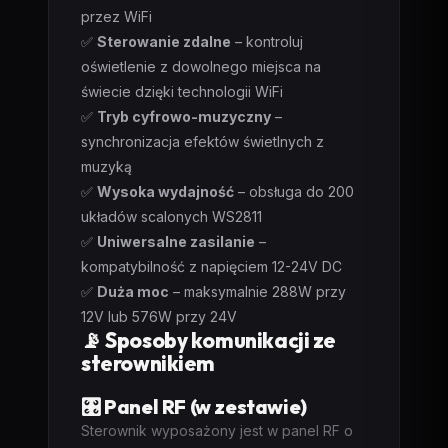
przez WiFi
✅
Sterowanie zdalne
– kontroluj
oświetlenie z dowolnego miejsca na
świecie dzięki technologii WiFi
✅
Tryb cyfrowo-muzyczny
–
synchronizacja efektów świetlnych z
muzyką
✅
Wysoka wydajność
– obsługa do 200
układów scalonych WS2811
✅
Uniwersalne zasilanie
–
kompatybilność z napięciem 12-24V DC
✅
Duża moc
– maksymalnie 288W przy
12V lub 576W przy 24V
📡 Sposoby komunikacji ze
sterownikiem
🎛️ Panel RF (w zestawie)
Sterownik wyposażony jest w panel RF o