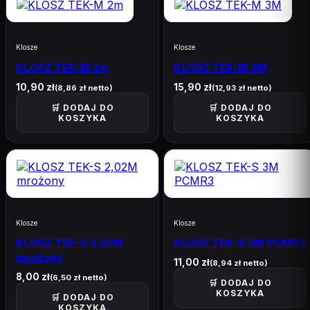
Klosze
Klosze
KLOSZ TEK-M 2m
KLOSZ TEK-M 3M
10,90
zł
15,90
zł
(
8,86
zł
netto)
(
12,93
zł
netto)
🛒 DODAJ DO
🛒 DODAJ DO
KOSZYKA
KOSZYKA
Klosze
Klosze
KLOSZ TEK-S 2,02M
KLOSZ TEK-S 3M PCMR3
mrożony
11,00
zł
(
8,94
zł
netto)
8,00
zł
(
6,50
zł
netto)
🛒 DODAJ DO
KOSZYKA
🛒 DODAJ DO
KOSZYKA