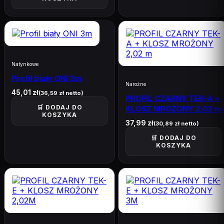
Natynkowe
Profil biały ONI 3m
Narożne
45,01
zł
(
36,59
zł
netto)
PROFIL CZARNY TEK-A +
🛒 DODAJ DO
KLOSZ MROŻONY 2,02 m
KOSZYKA
37,99
zł
(
30,89
zł
netto)
🛒 DODAJ DO
KOSZYKA