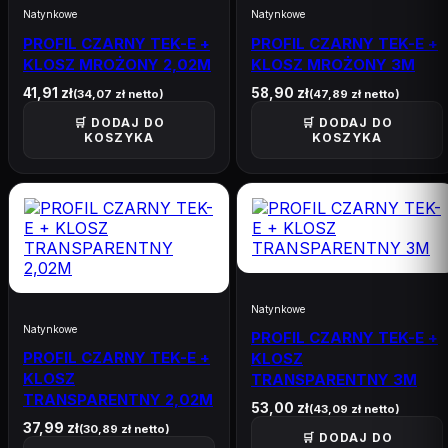
Natynkowe
Natynkowe
PROFIL CZARNY TEK-E +
PROFIL CZARNY TEK-E +
KLOSZ MROŻONY 2,02M
KLOSZ MROŻONY 3M
41,91
zł
58,90
zł
(
34,07
zł
netto)
(
47,89
zł
netto)
🛒 DODAJ DO
🛒 DODAJ DO
KOSZYKA
KOSZYKA
Natynkowe
Natynkowe
PROFIL CZARNY TEK-E +
PROFIL CZARNY TEK-E +
KLOSZ
KLOSZ
TRANSPARENTNY 3M
TRANSPARENTNY 2,02M
53,00
zł
(
43,09
zł
netto)
37,99
zł
(
30,89
zł
netto)
🛒 DODAJ DO