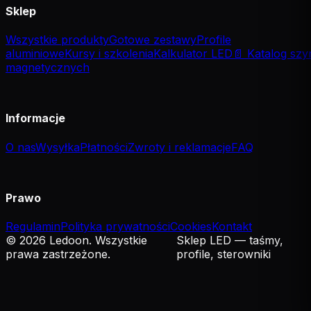
Sklep
Wszystkie produkty
Gotowe zestawy
Profile
aluminiowe
Kursy i szkolenia
Kalkulator LED
📄 Katalog szy
magnetycznych
Informacje
O nas
Wysyłka
Płatności
Zwroty i reklamacje
FAQ
Prawo
Regulamin
Polityka prywatności
Cookies
Kontakt
© 2026 Ledoon. Wszystkie
Sklep LED — taśmy,
prawa zastrzeżone.
profile, sterowniki