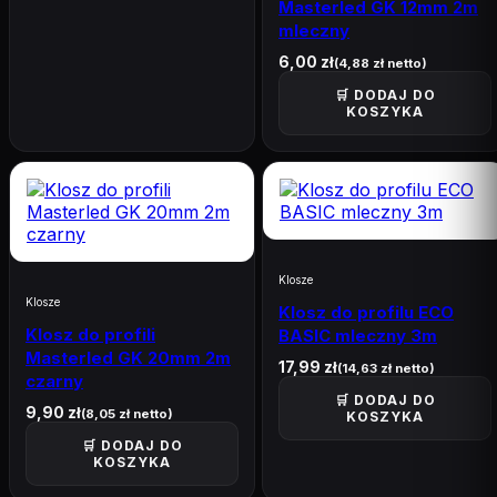
Pozostałe
101
Masterled GK 12mm 2m
mleczny
Złączki
57
6,00
zł
(
4,88
zł
netto)
Włączniki
15
🛒 DODAJ DO
KOSZYKA
Czujniki Ruchu
12
inne akcesoria
6
Przewody
6
Włączniki dzwonkowe
3
Klosze
Klosze
Klosz do profilu ECO
Oświetlenie
2
Klosz do profili
BASIC mleczny 3m
Masterled GK 20mm 2m
Gotowe zestawy-taśmy LED , NEON
75
17,99
zł
(
14,63
zł
netto)
czarny
🛒 DODAJ DO
Cyfrowe
39
9,90
zł
(
8,05
zł
netto)
KOSZYKA
🛒 DODAJ DO
Analogowe
36
KOSZYKA
Profile aluminiowe do LED
65