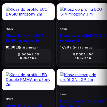
Natynkowe
23
Podtynkowane GK
14
Klosze
13
Klosze
Klosze
Klosz do profilu ECO
Klosz do profilu ECO S14
Wpuszczane
11
BASIC mrożony 2m
mrożony 3 m
Narożne
4
10,00
zł
17,99
zł
(
8,13
zł
netto)
(
14,63
zł
netto)
🛒 DODAJ DO
🛒 DODAJ DO
ZASILACZE
64
KOSZYKA
KOSZYKA
IP20 wewnętrzne
47
IP67 wodoodporne
17
NEON
28
GOTOWE ZESTAWY-NEON
Klosze
14
Klosze
Klosz mleczny do profili
NEON
8
Klosz do profilu LED
GN i GP 2m