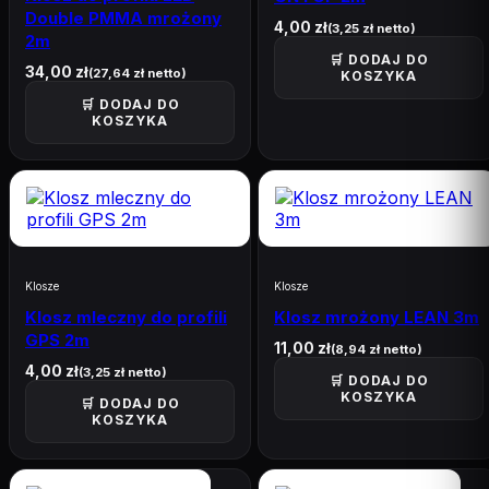
Double PMMA mrożony
4,00
zł
(
3,25
zł
netto)
Akcesoria
6
2m
🛒 DODAJ DO
34,00
zł
(
27,64
zł
netto)
KOSZYKA
🛒 DODAJ DO
KOSZYKA
✅ Darmowa wysyłka od 300 zł
🔄 30 dni na zwrot
📞 Pomoc:
530 551 300
Klosze
Klosze
Klosz mleczny do profili
Klosz mrożony LEAN 3m
GPS 2m
11,00
zł
(
8,94
zł
netto)
4,00
zł
(
3,25
zł
netto)
🛒 DODAJ DO
KOSZYKA
🛒 DODAJ DO
KOSZYKA