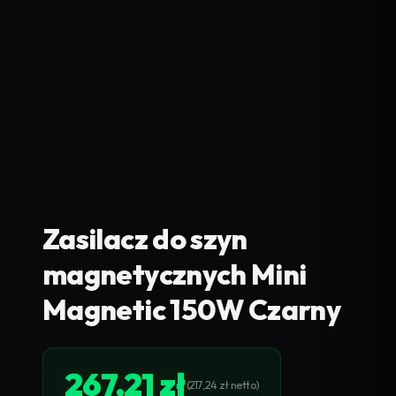
Zasilacz do szyn
magnetycznych Mini
Magnetic 150W Czarny
267,21
zł
(
217,24
zł
netto)