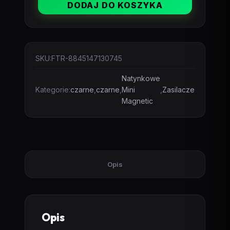
DODAJ DO KOSZYKA
do
szyn
magnetycznych
Mini
SKU:
FTR-8845147130745
Magnetic
150W
Natynkowe
Czarny
Kategorie:
czarne
,
czarne
,
Mini
,
Zasilacze
Magnetic
Opis
Opis