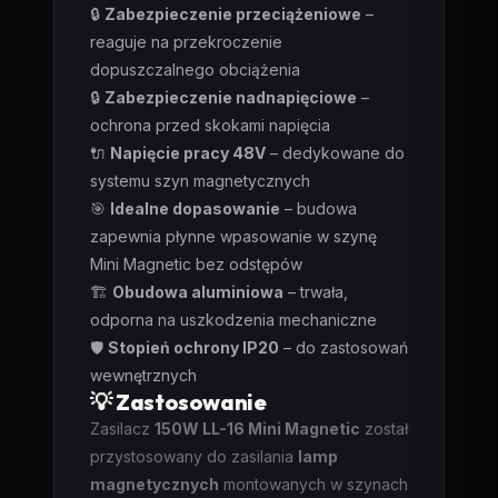
🔒
Zabezpieczenie przeciążeniowe
–
reaguje na przekroczenie
dopuszczalnego obciążenia
🔒
Zabezpieczenie nadnapięciowe
–
ochrona przed skokami napięcia
🔌
Napięcie pracy 48V
– dedykowane do
systemu szyn magnetycznych
🎯
Idealne dopasowanie
– budowa
zapewnia płynne wpasowanie w szynę
Mini Magnetic bez odstępów
🏗️
Obudowa aluminiowa
– trwała,
odporna na uszkodzenia mechaniczne
🛡️
Stopień ochrony IP20
– do zastosowań
wewnętrznych
💡 Zastosowanie
Zasilacz
150W LL-16 Mini Magnetic
został
przystosowany do zasilania
lamp
magnetycznych
montowanych w szynach