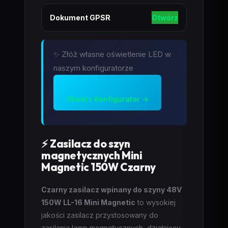
Dokument GPSR
Otwórz
✨ Złóż własne oświetlenie LED w
naszym konfiguratorze
Otwórz Konfigurator →
⚡ Zasilacz do szyn
magnetycznych Mini
Magnetic 150W Czarny
Czarny zasilacz wpinany do szyny 48V
150W LL-16 Mini Magnetic
to wysokiej
jakości zasilacz przystosowany do
zasilania lamp magnetycznych, działający