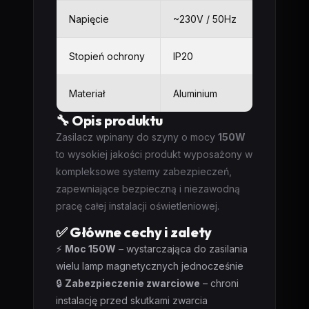
Napięcie
~230V / 50Hz
Stopień ochrony
IP20
Materiał
Aluminium
🔧 Opis produktu
Zasilacz wpinany do szyny o mocy
150W
to wysokiej jakości produkt wyposażony w
kompleksowe systemy zabezpieczeń,
zapewniające bezpieczną i niezawodną
pracę całej instalacji oświetleniowej.
✅ Główne cechy i zalety
⚡
Moc 150W
– wystarczająca do zasilania
wielu lamp magnetycznych jednocześnie
🔒
Zabezpieczenie zwarciowe
– chroni
instalację przed skutkami zwarcia