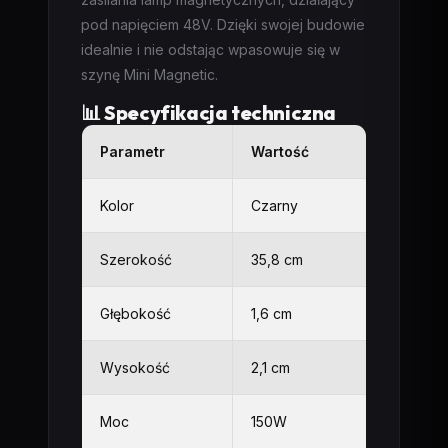
pod napięciem 48V. Dzięki swojej budowie
idealnie i nie odstając wpasowuje się w
szynę Mini Magnetic.
📊 Specyfikacja techniczna
Parametr
Wartość
Kolor
Czarny
Szerokość
35,8 cm
Głębokość
1,6 cm
Wysokość
2,1 cm
Moc
150W