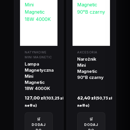
NATYNKOWE
AKCESORIA
MINI MAGNETIC
Narożnik
Lampa
Mini
Magnetyczna
Magnetic
Mini
90°B czarny
Magnetic
18W 4000K
127,00
zł
62,40
zł
(
103,25
zł
(
50,73
zł
netto)
netto)
🛒
🛒
DODAJ
DODAJ