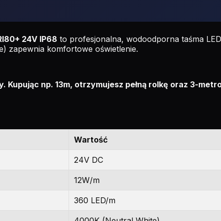
I80+ 24V IP68
to profesjonalna, wodoodporna taśma LED z
e) zapewnia komfortowe oświetlenie.
. Kupując np. 13m, otrzymujesz pełną rolkę oraz 3-metro
Wartość
24V DC
12W/m
360 LED/m
4000K (Neutral White)