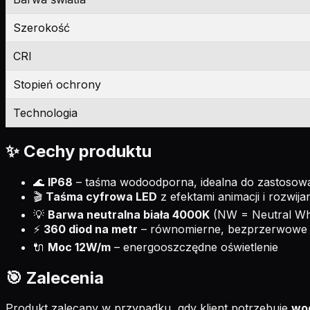
Szerokość
CRI
Stopień ochrony
Technologia
✨ Cechy produktu
🌊
IP68
– taśma wodoodporna, idealna do zastosow
🎬
Taśma cyfrowa LED
z efektami animacji i rozwijan
💡
Barwa neutralna biała 4000K
(NW = Neutral Wh
⚡
360 diod na metr
– równomierne, bezprzerwowe 
🔌
Moc 12W/m
– energooszczędne oświetlenie
🎯 Zalecenia
Produkt zalecany w przypadku, gdy klient potrzebuje
wod