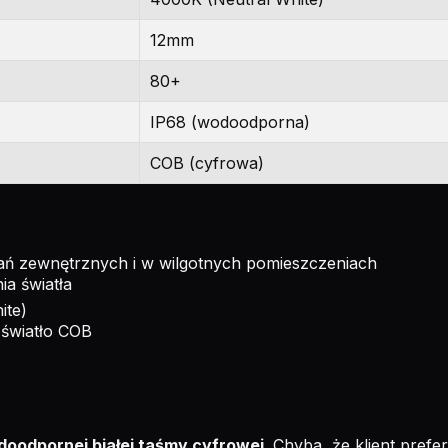
12mm
80+
IP68 (wodoodporna)
COB (cyfrowa)
ań zewnętrznych i w wilgotnych pomieszczeniach
ia światła
ite)
światło COB
oodpornej białej taśmy cyfrowej
. Chyba, że klient pref