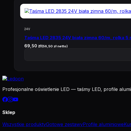
24V
Taśma LED 2835 24V biała zimna 60/m, rolka 5
69,50
zł
(
56,50
zł
netto)
Profesjonalne oświetlenie LED — taśmy LED, profile alumin
Sklep
Wszystkie produkty
Gotowe zestawy
Profile aluminiowe
Kur