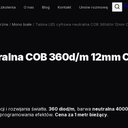
szkolenia
O nas
Blog
Kontakt
Umów rozmowę
rzne
/
Mono białe
/ Taśma LED cyfrowa neutralna COB 360d/m 12mm C
ralna COB 360d/m 12mm 
ji i rozwijania światła.
360 diod/m
, barwa
neutralna 400
ą programowania efektów.
Cena za 1 metr bieżący
.