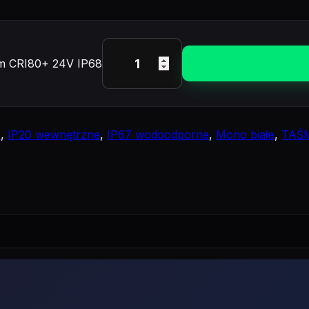
mm CRI80+ 24V IP68
)
,
IP20 wewnętrzne
,
IP67 wodoodporne
,
Mono białe
,
TAŚ