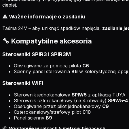
ciepłej.
⚠️ Ważne informacje o zasilaniu
Taśma 24V – aby uniknąć spadków napięcia,
zasilanie j
🔧 Kompatybilne akcesoria
Sterowniki SPIR3 i SPIR3M
Obsługiwane za pomocą pilota
C6
Ścienny panel sterowania
B6
w kolorystycznej opcji b
Sterowniki WiFi
Sterownik jednokanałowy
SPIW5
z aplikacją TUYA
Sterownik czterokanałowy (na 4 obwody)
SPIW5-4
Obsługiwane przez pilot jednokanałowy
C9
Czterokanałowy/strefowy pilot
C10
Panel ścienny
B9
📦
Występuje w rolkach 5 metrów bieżących.