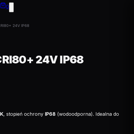
0
RI80+ 24V IP68
CRI80+ 24V IP68
0K
, stopień ochrony
IP68
(wodoodporna). Idealna do