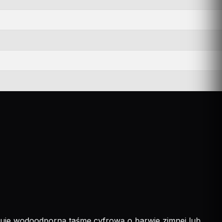
eruje wodoodporną taśmę cyfrową o barwie zimnej lub