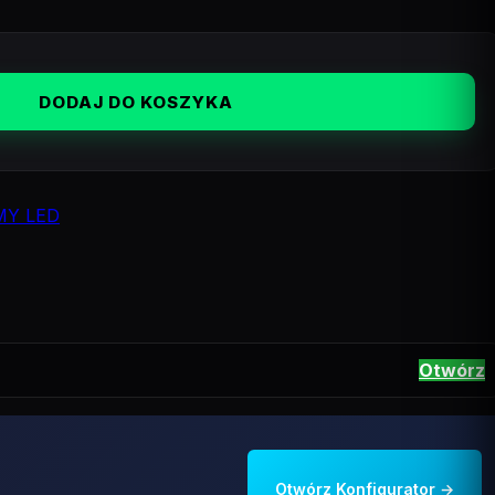
DODAJ DO KOSZYKA
MY LED
Otwórz
Otwórz Konfigurator →