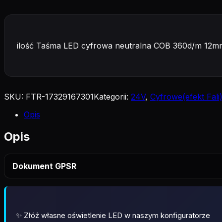
ilość Taśma LED cyfrowa neutralna COB 360d/m 12
SKU:
FTR-17329167301
Kategorii:
24V
,
Cyfrowe(efekt Fali
Opis
Opis
Dokument GPSR
✨ Złóż własne oświetlenie LED w naszym konfiguratorze