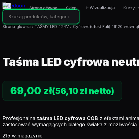
✕
✨ Wizualizacja
Strona główna
Sklep
Kursy i 
Strona główna
/
TAŚMY LED
/
24V
/
Cyfrowe(efekt Fali)
/
IP20 wewnęt
Taśma LED cyfrowa neut
69,00
zł
(
56,10
zł
netto)
Profesjonalna
taśma LED cyfrowa COB
z efektami animac
zastosowań wymagających białego światła z możliwości
215 w magazynie