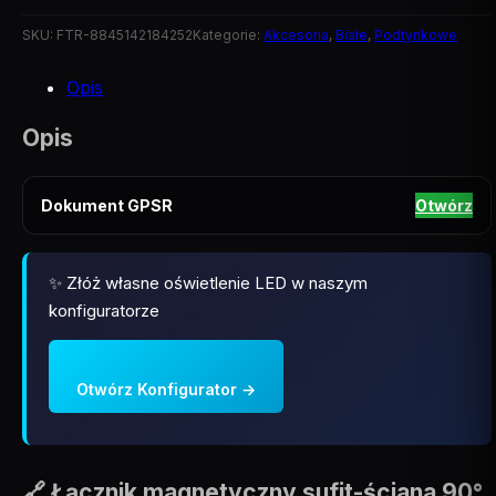
SKU:
FTR-8845142184252
Kategorie:
Akcesoria
,
Białe
,
Podtynkowe
Opis
Opis
Dokument GPSR
Otwórz
✨ Złóż własne oświetlenie LED w naszym
konfiguratorze
Otwórz Konfigurator →
🔗 Łącznik magnetyczny sufit-ściana 90°