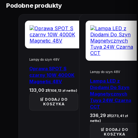
Podobne produkty
Lampy do szyn 48V
Oprawa SPOT S
Lampy do szyn 48V
czarny 10W 4000K
Lampa LED z
Magnetic 48V
Diodami Do Szyn
133,00
zł
(
108,13
zł
netto)
Magnetycznych
🛒 DODAJ DO
Tuya 24W Czarna
KOSZYKA
CCT
336,29
zł
(
273,41
zł
netto)
🛒 DODAJ DO
KOSZYKA