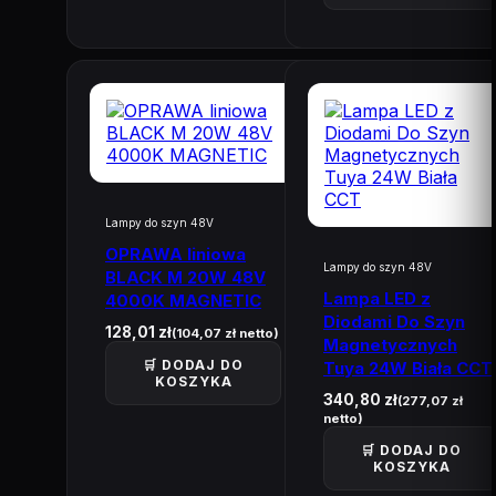
Lampy do szyn 48V
OPRAWA liniowa
Lampy do szyn 48V
BLACK M 20W 48V
Lampa LED z
4000K MAGNETIC
Diodami Do Szyn
128,01
zł
(
104,07
zł
netto)
Magnetycznych
🛒 DODAJ DO
Tuya 24W Biała CCT
KOSZYKA
340,80
zł
(
277,07
zł
netto)
🛒 DODAJ DO
KOSZYKA