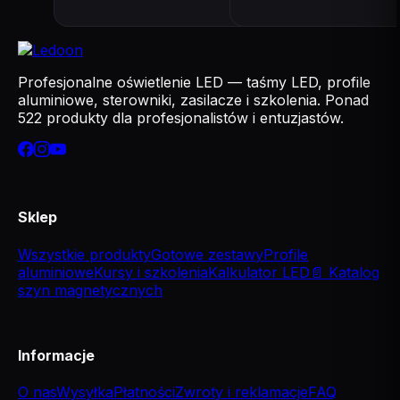
Profesjonalne oświetlenie LED — taśmy LED, profile
aluminiowe, sterowniki, zasilacze i szkolenia. Ponad
522 produkty dla profesjonalistów i entuzjastów.
Sklep
Wszystkie produkty
Gotowe zestawy
Profile
aluminiowe
Kursy i szkolenia
Kalkulator LED
📄 Katalog
szyn magnetycznych
Informacje
O nas
Wysyłka
Płatności
Zwroty i reklamacje
FAQ