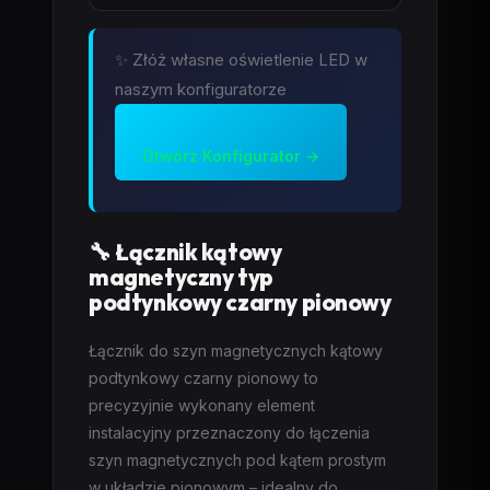
✨ Złóż własne oświetlenie LED w
naszym konfiguratorze
Otwórz Konfigurator →
🔧 Łącznik kątowy
magnetyczny typ
podtynkowy czarny pionowy
Łącznik do szyn magnetycznych kątowy
podtynkowy czarny pionowy to
precyzyjnie wykonany element
instalacyjny przeznaczony do łączenia
szyn magnetycznych pod kątem prostym
w układzie pionowym – idealny do