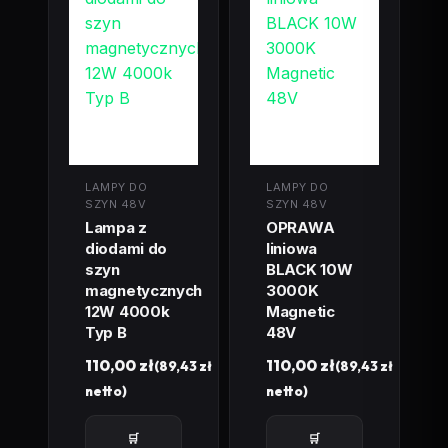
LAMPY DO
LAMPY DO
SZYN 48V
SZYN 48V
Lampa z
OPRAWA
diodami do
liniowa
szyn
BLACK 10W
magnetycznych
3000K
12W 4000k
Magnetic
Typ B
48V
110,00
zł
110,00
zł
(
89,43
zł
(
89,43
zł
netto)
netto)
🛒
🛒