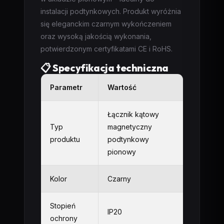
instalacji podtynkowych. Produkt wyróżnia
się eleganckim czarnym wykończeniem
oraz wysoką jakością wykonania,
potwierdzonym certyfikatami CE i RoHS.
📋 Specyfikacja techniczna
Parametr
Wartość
Łącznik kątowy
Typ
magnetyczny
produktu
podtynkowy
pionowy
Kolor
Czarny
Stopień
IP20
ochrony