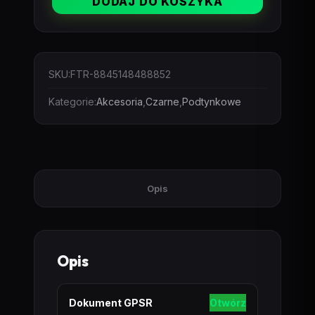
DODAJ DO KOSZYKA
kątowy
magnetyczny
typ
podtynkowy
SKU:
FTR-8845148488852
czarny
pionowy
Kategorie:
Akcesoria
,
Czarne
,
Podtynkowe
Opis
Opis
Dokument GPSR
Otwórz