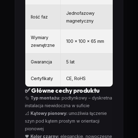
Jednofazowy
Ilość faz
magnetyczny
Wymiary
100 x 100 x 65 mm
zewnętrzne
Gwarancja
5 lat
Certyfikaty
CE, RoHS
✅ Główne cechy produktu
🔩
Typ montażu:
podtynkowy – dyskretna
instalacja niewidoczna w suficie
📐
Kątowy pionowy:
umożliwia łączenie
szyn pod kątem prostym w orientacji
pionowej
🖤
Kolor czarny:
eleganckie, nowoczesne