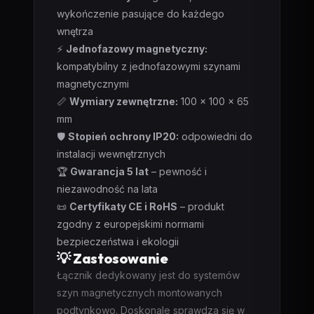
wykończenie pasujące do każdego
wnętrza
⚡
Jednofazowy magnetyczny:
kompatybilny z jednofazowymi szynami
magnetycznymi
📏
Wymiary zewnętrzne:
100 x 100 x 65
mm
🛡️
Stopień ochrony IP20:
odpowiedni do
instalacji wewnętrznych
🏆
Gwarancja 5 lat
– pewność i
niezawodność na lata
📜
Certyfikaty CE i RoHS
– produkt
zgodny z europejskimi normami
bezpieczeństwa i ekologii
💡 Zastosowanie
Łącznik dedykowany jest do systemów
szyn magnetycznych montowanych
podtynkowo. Doskonale sprawdza się w