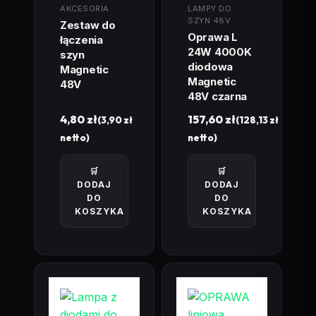
AKCESORIA
LAMPY DO
SZYN 48V
Zestaw do
Oprawa L
łączenia
24W 4000K
szyn
diodowa
Magnetic
Magnetic
48V
48V czarna
4,80
zł
157,60
zł
(
3,90
zł
(
128,13
zł
netto)
netto)
🛒
🛒
DODAJ
DODAJ
DO
DO
KOSZYKA
KOSZYKA