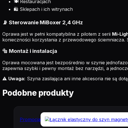
🍽️ Restauracjach
🛍️ Sklepach i ich witrynach
📡 Sterowanie MiBoxer 2,4 GHz
Oprawa jest w pełni kompatybilna z pilotem z serii
Mi-Lig
konieczności korzystania z przewodowego ściemniacza. S
🔩 Montaż i instalacja
Oprawa mocowana jest bezpośrednio w szynie jednofazo
zapewnia szybki i pewny montaż bez narzędzi, a jednoc
⚠️
Uwaga:
Szyna zasilająca ani inne akcesoria nie są do
Podobne produkty
Promocja