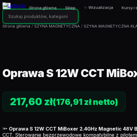
✕
✨ Wizualizacja
Strona główna
Sklep
Kursy i 
Strona główna
/
SZYNA MAGNETYCZNA
/
SZYNA MAGNETYCZNA KL
Oprawa S 12W CCT MiBox
217,60
zł
(
176,91
zł
netto)
🔦
Oprawa S 12W CCT MiBoxer 2.4GHz Magnetic 48V B
CCT. Sterowanie bezprzewodowe kompatybilne z pilotem M