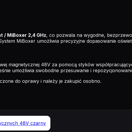
ht / MiBoxer 2,4 GHz
, co pozwala na wygodne, bezprzewod
ystem MiBoxer umożliwia precyzyjne dopasowanie oświetlen
wej magnetycznej 48V za pomocą styków współpracującyc
ześnie umożliwia swobodne przesuwanie i repozycjonowan
łączone do oprawy i należy je zakupić osobno.