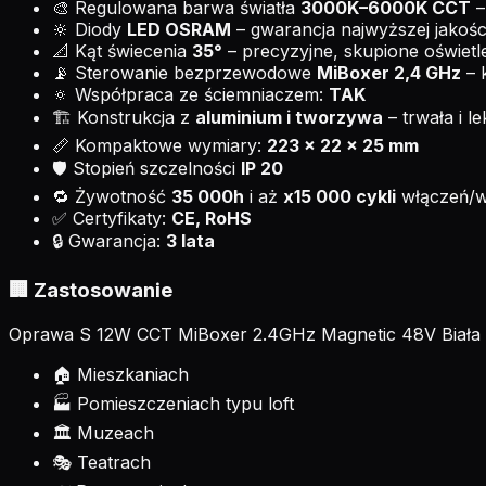
🎨 Regulowana barwa światła
3000K–6000K CCT
–
🔆 Diody
LED OSRAM
– gwarancja najwyższej jakości
📐 Kąt świecenia
35°
– precyzyjne, skupione oświetl
📡 Sterowanie bezprzewodowe
MiBoxer 2,4 GHz
– 
🔅 Współpraca ze ściemniaczem:
TAK
🏗️ Konstrukcja z
aluminium i tworzywa
– trwała i l
📏 Kompaktowe wymiary:
223 x 22 x 25 mm
🛡️ Stopień szczelności
IP 20
🔁 Żywotność
35 000h
i aż
x15 000 cykli
włączeń/w
✅ Certyfikaty:
CE, RoHS
🔒 Gwarancja:
3 lata
🏢 Zastosowanie
Oprawa S 12W CCT MiBoxer 2.4GHz Magnetic 48V Biała z
🏠 Mieszkaniach
🏭 Pomieszczeniach typu loft
🏛️ Muzeach
🎭 Teatrach