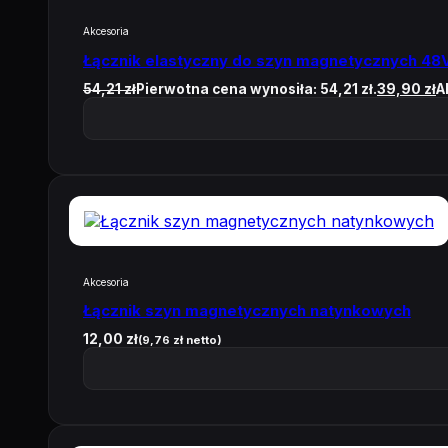
Akcesoria
Łącznik elastyczny do szyn magnetycznych 48
54,21
zł
Pierwotna cena wynosiła: 54,21 zł.
39,90
zł
A
Akcesoria
Łącznik szyn magnetycznych natynkowych
12,00
zł
(
9,76
zł
netto)