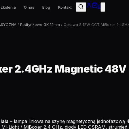
0
szkolenia
O nas
Blog
Kontakt
ASYCZNA
/
Podtynkowe GK 12mm
/ Oprawa S 12W CCT MiBoxer 2.4GHz 
er 2.4GHz Magnetic 48V 
iała
– lampa liniowa na szynę magnetyczną jednofazową 4
i-Light / MiBoxer 2,4 GHz, diody LED OSRAM, strumień św