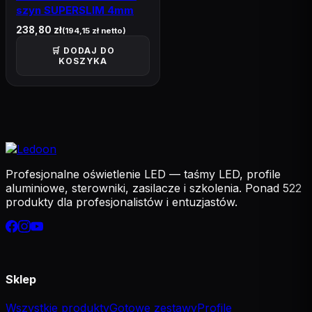
Pozostałe
101
szyn SUPERSLIM 4mm
238,80
zł
Złączki
(
194,15
zł
netto)
57
🛒 DODAJ DO
Włączniki
15
KOSZYKA
Czujniki Ruchu
12
inne akcesoria
6
Przewody
6
Włączniki dzwonkowe
3
Profesjonalne oświetlenie LED — taśmy LED, profile
aluminiowe, sterowniki, zasilacze i szkolenia. Ponad 522
Oświetlenie
2
produkty dla profesjonalistów i entuzjastów.
Gotowe zestawy-taśmy LED , NEON
75
Cyfrowe
39
Sklep
Analogowe
36
Wszystkie produkty
Gotowe zestawy
Profile
Profile aluminiowe do LED
65