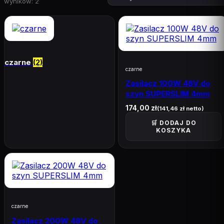
wyników: 2
Wszystkie
846
SZYNA MAGNETYCZNA
235
czarne
(2)
SZYNA MAGNETYCZNA KLASYCZNA
181
czarne
Zasilacz 100W 48V do
SZYNA MAGNETYCZNA SLIM
55
szyn SUPERSLIM 4mm
TAŚMY LED
139
174,00
zł
(
141,46
zł
netto)
🛒 DODAJ DO
24V
127
KOSZYKA
48V MONO BIAŁE
12
STEROWANIE
122
Do taśm Led analogowych
92
Do taśm Led cyfrowych
41
czarne
Zasilacz 200W 48V do