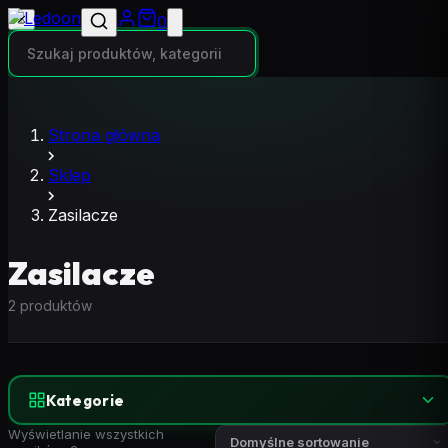
✕
0
Strona główna
Sklep
Zasilacze
Zasilacze
2 produktów
Kategorie
Wyświetlanie wszystkich